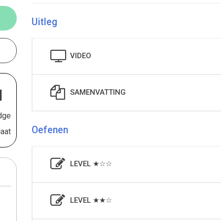
Uitleg
VIDEO
N
SAMENVATTING
dge
Oefenen
caat
LEVEL ★☆☆
LEVEL ★★☆