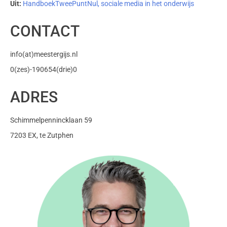
Uit:
HandboekTweePuntNul, sociale media in het onderwijs
CONTACT
info(at)meestergijs.nl
0(zes)-190654(drie)0
ADRES
Schimmelpennincklaan 59
7203 EX, te Zutphen