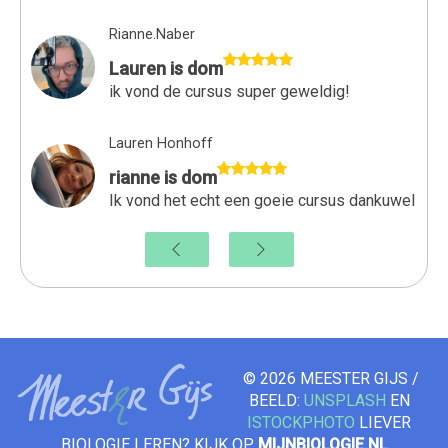
Rianne.Naber
Lauren is dom
ik vond de cursus super geweldig!
Lauren Honhoff
rianne is dom
Ik vond het echt een goeie cursus dankuwel
© 2026 MEESTER GIJS /
BEELD:
UNSPLASH
EN
ISTOCKPHOTO
LIEVER
BIOLOGIE LEREN? KIJK OP
MIJNBIOLOGIE.NL