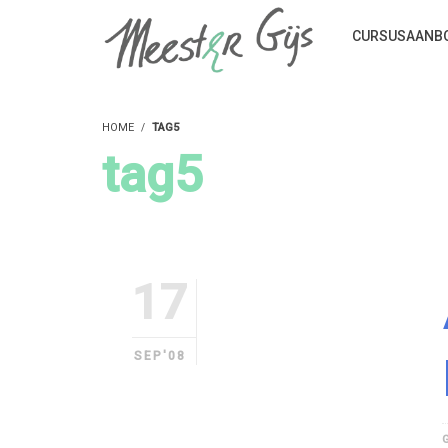
CURSUSAANB
HOME
TAG5
tag5
17
SEP'08