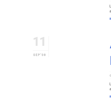
a
11
SEP'08
a