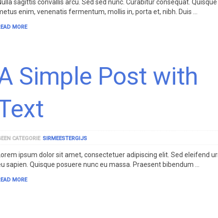
Nulla sagittis convallis arcu. Sed sed nunc. Curabitur consequat. Quisque
metus enim, venenatis fermentum, mollis in, porta et, nibh. Duis …
READ MORE
A Simple Post with
Text
GEEN CATEGORIE
SIRMEESTERGIJS
Lorem ipsum dolor sit amet, consectetuer adipiscing elit. Sed eleifend u
eu sapien. Quisque posuere nunc eu massa. Praesent bibendum …
READ MORE