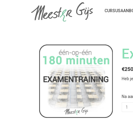
CURSUSAANB
E
€
250
Heb j
Na aa
Exame
aanta