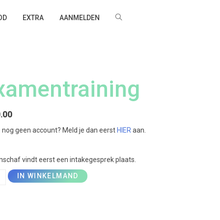
OD
EXTRA
AANMELDEN
xamentraining
.00
e nog geen account? Meld je dan eerst
HIER
aan.
nschaf vindt eerst een intakegesprek plaats.
ntraining
IN WINKELMAND
l