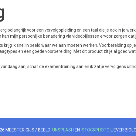
g
rg belangrijk voor een vervolgopleiding en een taal die je ook in je werk 
kan mijn persoonlijke benadering via videobijlessen ervoor zorgen dat 
s krijg ik snel in beeld waar we aan moeten werken. Voorbereiding op je e
agtypes en een goede voorbereiding. Met dit product zit je al goed wat 
vandaag aan, schaf de examentraining aan en ik zal je vervolgens uitno
26 MEESTER GIJS / BEELD:
UNSPLASH
EN
ISTOCKPHOTO
LIEVER BIOLO