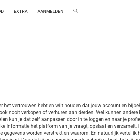
OD
EXTRA
AANMELDEN
iker het vertrouwen hebt en wilt houden dat jouw account en bi
us ook nooit verkopen of verhuren aan derden. Wel kunnen andere
 delen kun je dat zelf aanpassen door in te loggen en naar je profi
elke informatie het platform van je vraagt, opslaat en verzamelt.
 gegevens worden verstrekt en waarom. En natuurlijk vertel ik h
rgijs.nl. Doordat jij een geregistreerde gebruiker bent, heb jij h