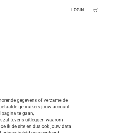
LOGIN
jbehorende gegevens of verzamelde
 betaalde gebruikers jouw account
elpagina te gaan,
 Ik zal tevens uitleggen waarom
oe ik de site en dus ook jouw data
et privacybeleid geaccepteerd.