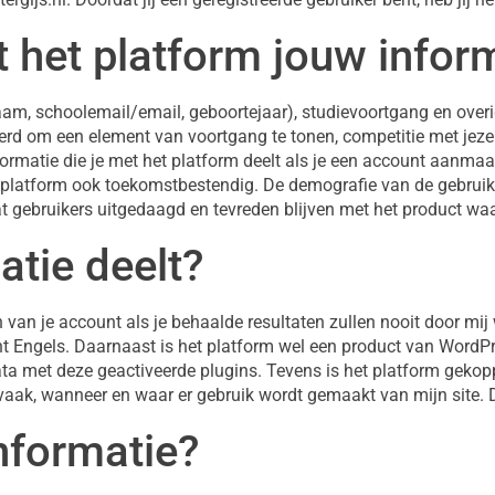
 het platform jouw infor
, schoolemail/email, geboortejaar), studievoortgang en overig
erd om een element van voortgang te tonen, competitie met jeze
informatie die je met het platform deelt als je een account aanma
t platform ook toekomstbestendig. De demografie van de gebruike
at gebruikers uitgedaagd en tevreden blijven met het product wa
atie deelt?
 van je account als je behaalde resultaten zullen nooit door mi
ent Engels. Daarnaast is het platform wel een product van WordP
data met deze geactiveerde plugins. Tevens is het platform geko
aak, wanneer en waar er gebruik wordt gemaakt van mijn site. 
nformatie?