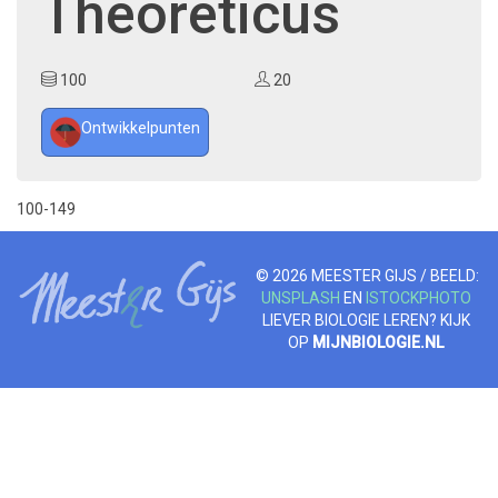
Theoreticus
100
20
Ontwikkelpunten
100-149
© 2026 MEESTER GIJS / BEELD:
UNSPLASH
EN
ISTOCKPHOTO
LIEVER BIOLOGIE LEREN? KIJK
OP
MIJNBIOLOGIE.NL