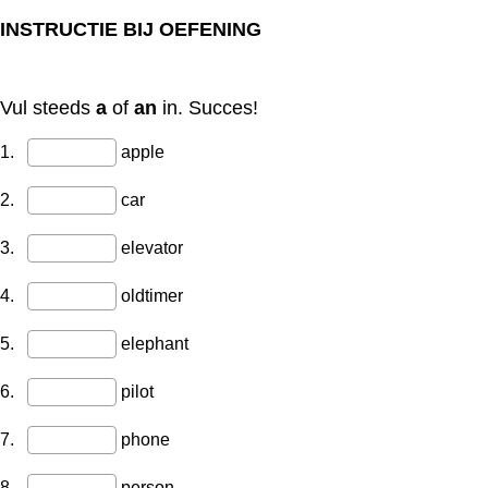
INSTRUCTIE BIJ OEFENING
Vul steeds
a
of
an
in. Succes!
1.
apple
2.
car
3.
elevator
4.
oldtimer
5.
elephant
6.
pilot
7.
phone
8.
person